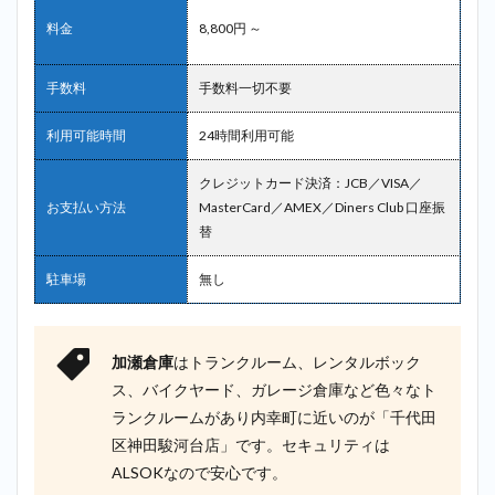
料金
8,800円 ～
手数料
手数料一切不要
利用可能時間
24時間利用可能
クレジットカード決済：JCB／VISA／
お支払い方法
MasterCard／AMEX／Diners Club 口座振
替
駐車場
無し
加瀬倉庫
はトランクルーム、レンタルボック
ス、バイクヤード、ガレージ倉庫など色々なト
ランクルームがあり内幸町に近いのが「千代田
区神田駿河台店」です。セキュリティは
ALSOKなので安心です。