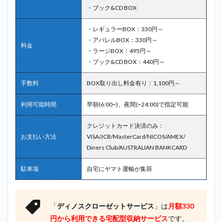
・ブック&CD BOX
・レギュラーBOX：330円～
・アパレルBOX：330円～
料金
・ラージBOX：495円～
・ブック&CD BOX：440円～
手数料
BOX取り出し料金有り：1,100円～
利用可能時間
早朝(6:00~)、夜間(~24:00)で指定可能
クレジットカード決済のみ：
お支払い方法
VISA/JCB/MasterCard/NICOS/AMEX/
Diners Club/AUSTRALIAN BANKCARD
駐車場
自宅にヤマト運輸が集荷
「
ディノスクローゼットサービス
」は
月額330
円から利用できる宅配型収納サービス
です。