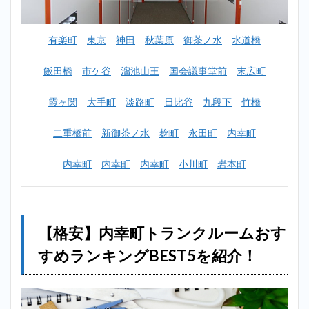
ーム
おす
すめ
有楽町
東京
神田
秋葉原
御茶ノ水
水道橋
ラン
キン
グ
飯田橋
市ケ谷
溜池山王
国会議事堂前
末広町
BEST5
を紹
霞ヶ関
大手町
淡路町
日比谷
九段下
竹橋
介！
2.1
二重橋前
新御茶ノ水
麹町
永田町
内幸町
1位：
ハロ
内幸町
内幸町
内幸町
小川町
岩本町
ース
トレ
ージ
銀座2
店
（内
【格安】内幸町トランクルームおす
幸町
に一
すめランキングBEST5を紹介！
番近
い店
舗）
2.2
2位：