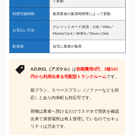
て変動
利用可能時間
集荷業者の集荷時間帯によって変動
クレジットカード決済：JCB／VISA／
お支払い方法
MasterCard／AMEX／Diners Club
駐車場
自宅に業者が集荷
AZUKEL（アズケル）
は
初期費用0円、1箱165
円から利用出来る
宅配型トランクルーム
です。
箱プラン、スペースプラン（ソファーなども対
応）とあり内幸町も対応可です。
荷物は業者へ預けるだけでスマホで現状を確認
出来て保管場所は有人管理しているのでセキュ
リティは万全です。