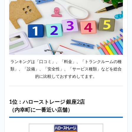
minikura（ミ
ニクラ）＿内
幸町
2.3
3位：
キュ
ラー
ズ 芝
店
（内
ランキングは「口コミ」、「料金」、「トランクルームの種
幸町
類」、「設備」、「安全性」、「サービス種類」などを総合
に一
番近
的に比較しておすすめしてます。
い店
舗）
2.4
4位：
1位：ハローストレージ 銀座2店
加瀬
（内幸町に一番近い店舗）
倉庫
トラ
ンク
ルー