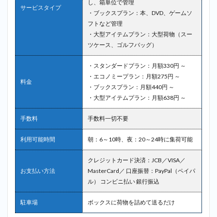
し、箱単位で管理
サービスタイプ
・ブックスプラン：本、DVD、ゲームソ
フトなど管理
・大型アイテムプラン：大型荷物（スー
ツケース、ゴルフバッグ）
・スタンダードプラン：月額330円 ～
・エコノミープラン：月額275円 ～
料金
・ブックスプラン：月額440円 ～
・大型アイテムプラン：月額638円 ～
手数料
手数料一切不要
利用可能時間
朝：6～10時、夜：20～24時に集荷可能
クレジットカード決済：JCB／VISA／
お支払い方法
MasterCard／ 口座振替：PayPal（ペイパ
ル） コンビニ払い 銀行振込
駐車場
ボックスに荷物を詰めて送るだけ