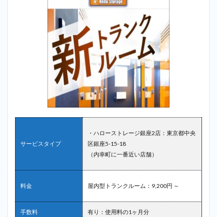
ム港
区新
橋店
（内
幸町
に一
番近
い店
舗）
2.5
5位：
サマ
リー
ポケ
ット
・ハローストレージ銀座2店：東京都中央
＿内
サービスタイプ
区銀座5-15-18
幸町
（内幸町に一番近い店舗）
2.6
6位：
宅ト
料金
屋内型トランクルーム：9,200円 ～
ラ＿
内幸
町
手数料
有り：使用料の1ヶ月分