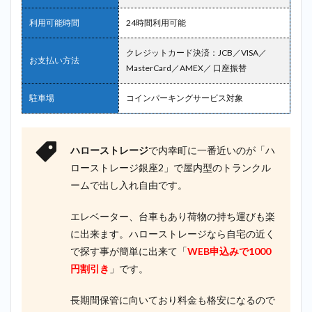
2.7
7位：
AZUKEL（ア
利用可能時間
24時間利用可能
ズケル）＿
内幸町
クレジットカード決済：JCB／VISA／
お支払い方法
MasterCard／AMEX／ 口座振替
2.8
8位：
スペ
駐車場
コインパーキングサービス対象
ース
プラ
ス ＿
内幸
ハローストレージ
で内幸町に一番近いのが「ハ
町
ローストレージ銀座2」で屋内型のトランクル
2.9
ームで出し入れ自由です。
9位：
ディ
エレベーター、台車もあり荷物の持ち運びも楽
ノス
クロ
に出来ます。ハローストレージなら自宅の近く
ーゼ
で探す事が簡単に出来て「
WEB申込みで1000
ット
円割引き
」です。
サー
ビス
＿内
長期間保管に向いており料金も格安になるので
幸町