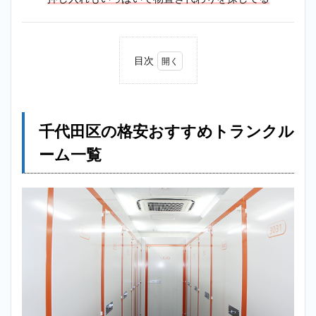
目次
1
千代
田区
の格
千代田区の格安おすすめトランクル
安お
すす
ーム一覧
めト
ラン
クル
ーム
一覧
2
【格
安】
内幸
町ト
ラン
クル