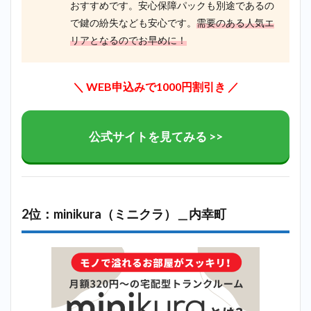
おすすめです。安心保障パックも別途であるの
2.10
で鍵の紛失なども安心です。
需要のある人気エ
10位：
リアとなるのでお早めに！
ドッと
あ～る
コンテ
ナ＿内
＼ WEB申込みで1000円割引き ／
幸町
3
内幸
公式サイトを見てみる >>
町で
迷っ
たら
ハロ
ース
トレ
2位：minikura（ミニクラ）＿内幸町
ージ
で探
すの
が最
もお
すす
め！