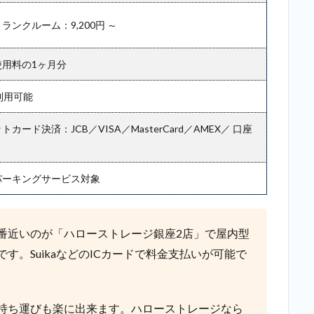
2.5
ランクルーム：9,200円 ～
5位：
サマ
リー
使用料の1ヶ月分
ポケ
ット
利用可能
＿二
重橋
カード決済：JCB／VISA／MasterCard／AMEX／ 口座
前
2.6
6位：
パーキングサービス対象
宅ト
ラ＿
二重
橋前
番近いのが「ハローストレージ銀座2店」で屋内型
す。SuikaなどのICカードで料金支払いが可能で
2.7
7位：
AZUKEL（ア
ズケル）＿
二重橋前
持ち運びも楽に出来ます。ハローストレージなら