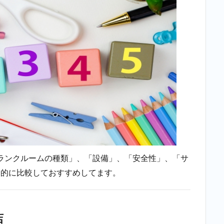
一番
近い
店
舗）
2.2
2位：
minikura（ミ
ニクラ）＿
二重橋前
2.3
3位：
キュ
ラー
ズ 芝
ランクルームの種類」、「設備」、「安全性」、「サ
店
（二
合的に比較しておすすめしてます。
重橋
前に
一番
近い
店
店