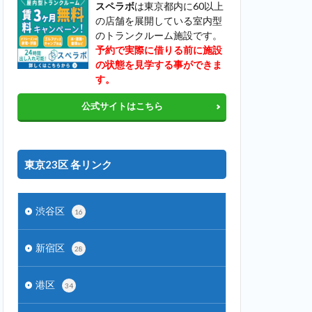
スペラボ
は東京都内に60以上
の店舗を展開している室内型
のトランクルーム施設です。
予約で実際に借りる前に施設
の状態を見学する事ができま
す。
公式サイトはこちら
東京23区 各リンク
渋谷区
16
新宿区
28
港区
34