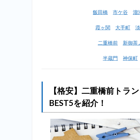
飯田橋
市ケ谷
溜
霞ヶ関
大手町
二重橋前
新御茶
半蔵門
神保町
【格安】二重橋前トラ
BEST5を紹介！