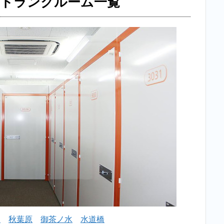
めトランクルーム一覧
区
の
格
安
お
す
す
め
ト
ラ
ン
ク
ル
ー
ム
一
覧
2
【格
安】二
田
秋葉原
御茶ノ水
水道橋