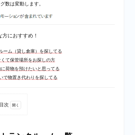
ング数は変動します。
な方におすすめ！
ルーム（貸し倉庫）を探してる
なくて保管場所をお探しの方
的に荷物を預けたいと思ってる
いで物置き代わりを探してる
目次
1
千
代
田