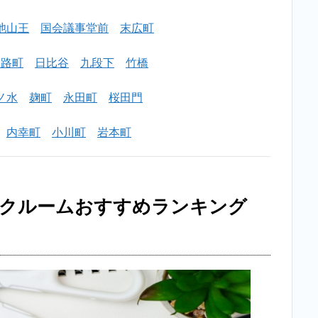
重橋前
トラン
池山王
国会議事堂前
末広町
クルー
ムおす
すめラ
淡路町
日比谷
九段下
竹橋
ンキン
グ
ノ水
麹町
永田町
桜田門
BEST5
を紹
内幸町
小川町
岩本町
介！
2.1
1位：
ハロ
ンクルームおすすめランキング
ース
トレ
ージ
銀座2
店
（二
重橋
前に