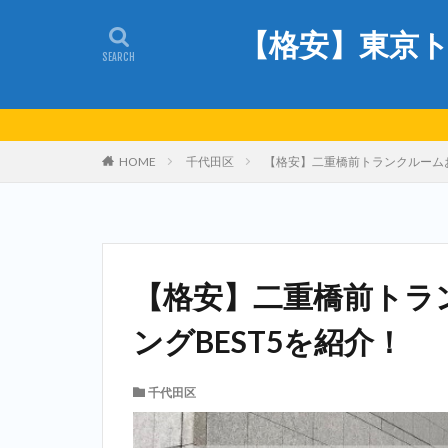
【格安】東京ト
HOME
千代田区
【格安】二重橋前トランクルームお
【格安】二重橋前トラ
ングBEST5を紹介！
千代田区