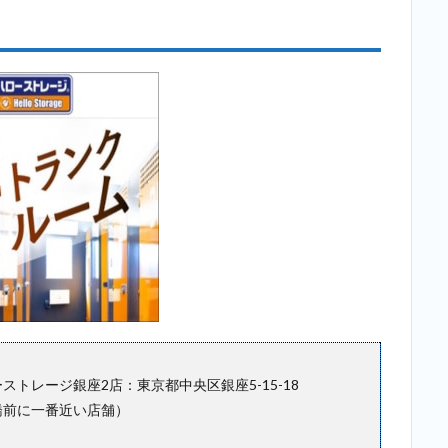
舗）
2.4
4位：
加瀬
倉庫
トラ
ンク
ルー
ム千
代田
区内
神田
店
（二
重橋
前に
一番
ストレージ銀座2店：東京都中央区銀座5-15-18
近い
店
橋前に一番近い店舗）
舗）