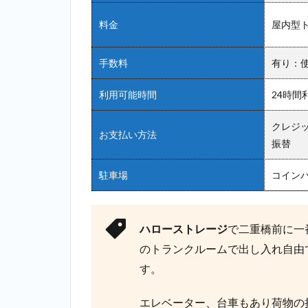
料金
屋内型ト
手数料
有り：
利用可能時間
24時間
クレジット
お支払い方法
振替
駐車場
コイン
ハローストレージ
で二重橋前に一
のトランクルームで出し入れ自由で
す。
エレベーター、台車もあり荷物の