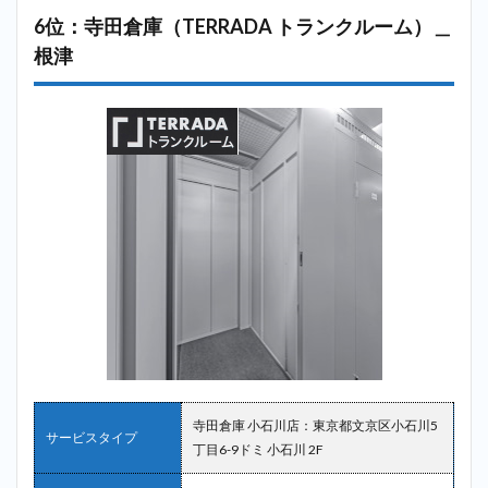
6位：寺田倉庫（TERRADA トランクルーム）＿
根津
寺田倉庫 小石川店：東京都文京区小石川5
サービスタイプ
丁目6-9ドミ 小石川 2F