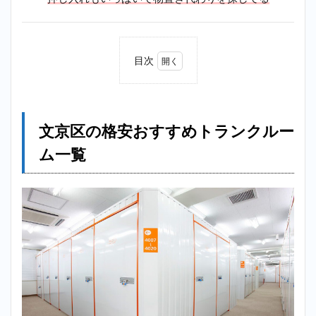
目次
1
文京
区の
格安
文京区の格安おすすめトランクルー
おす
すめ
ム一覧
トラ
ンク
ルー
ム一
覧
2
【格
安】
根津
トラ
ンク
ルー