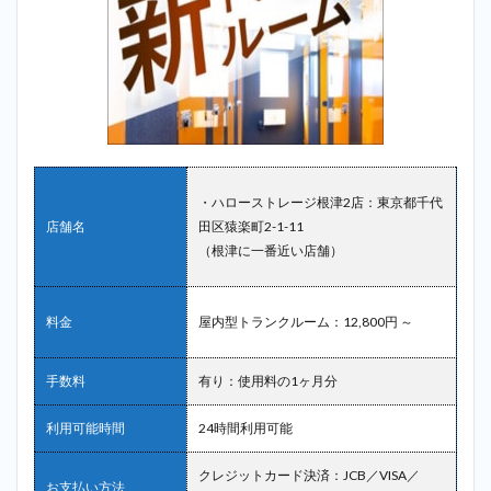
津に
一番
近い
店
舗）
2.5
5位：
サマ
リー
ポケ
・ハローストレージ根津2店：東京都千代
ット
店舗名
田区猿楽町2-1-11
＿根
（根津に一番近い店舗）
津
2.6
6
位：寺田倉
料金
屋内型トランクルーム：12,800円 ～
庫
（TERRADA
トランクル
手数料
有り：使用料の1ヶ月分
ーム）＿根
津
利用可能時間
24時間利用可能
2.7
7位：
クレジットカード決済：JCB／VISA／
宅ト
お支払い方法