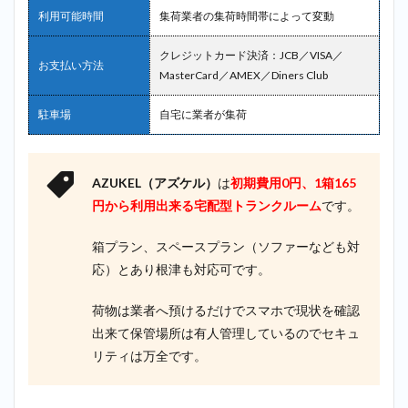
利用可能時間
集荷業者の集荷時間帯によって変動
クレジットカード決済：JCB／VISA／
お支払い方法
MasterCard／AMEX／Diners Club
駐車場
自宅に業者が集荷
AZUKEL（アズケル）
は
初期費用0円、1箱165
円から利用出来る
宅配型トランクルーム
です。
箱プラン、スペースプラン（ソファーなども対
応）とあり根津も対応可です。
荷物は業者へ預けるだけでスマホで現状を確認
出来て保管場所は有人管理しているのでセキュ
リティは万全です。