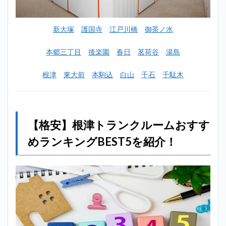
ムお
すす
めラ
新大塚
護国寺
江戸川橋
御茶ノ水
ンキ
ング
BEST5
本郷三丁目
後楽園
春日
茗荷谷
湯島
を紹
介！
根津
東大前
本駒込
白山
千石
千駄木
2.1
1位：
ハロ
ース
トレ
【格安】根津トランクルームおすす
ージ
根津2
めランキングBEST5を紹介！
店
（根
津に
一番
近い
店
舗）
2.2
2位：