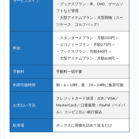
サービスタイプ
・ブックスプラン：本、DVD、ゲームソ
フトなど管理
・大型アイテムプラン：大型荷物（スー
ツケース、ゴルフバッグ）
・スタンダードプラン：月額330円 ～
・エコノミープラン：月額275円 ～
料金
・ブックスプラン：月額440円 ～
・大型アイテムプラン：月額638円 ～
手数料
手数料一切不要
利用可能時間
朝：6～10時、夜：20～24時に集荷可能
クレジットカード決済：JCB／VISA／
お支払い方法
MasterCard／ 口座振替：PayPal（ペイパ
ル） コンビニ払い 銀行振込
駐車場
ボックスに荷物を詰めて送るだけ