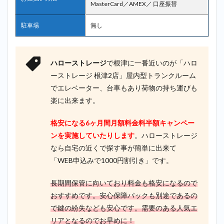
MasterCard／AMEX／ 口座振替
ラ＿
根津
駐車場
無し
2.8
8位：
AZUKEL（ア
ズケル）＿
根津
ハローストレージ
で根津に一番近いのが「ハロ
ーストレージ 根津2店」屋内型トランクルーム
2.9
9位：
でエレベーター、台車もあり荷物の持ち運びも
スペ
楽に出来ます。
ース
プラ
ス ＿
格安になる6ヶ月間月額料金料半額キャンペー
根津
ンを実施していたりします
。ハローストレージ
2.10
なら自宅の近くで探す事が簡単に出来て
10位：
「WEB申込みで1000円割引き」です。
ディノ
スクロ
長期間保管に向いており料金も格安になるので
ーゼッ
トサー
おすすめです。安心保障パックも別途であるの
ビス＿
で鍵の紛失なども安心です。需要のある人気エ
根津
リアとなるのでお早めに！