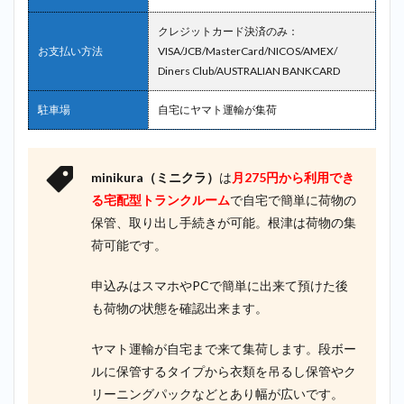
クレジットカード決済のみ：
お支払い方法
VISA/JCB/MasterCard/NICOS/AMEX/
Diners Club/AUSTRALIAN BANKCARD
駐車場
自宅にヤマト運輸が集荷
minikura（ミニクラ）
は
月275円から利用でき
る宅配型トランクルーム
で自宅で簡単に荷物の
保管、取り出し手続きが可能。根津は荷物の集
荷可能です。
申込みはスマホやPCで簡単に出来て預けた後
も荷物の状態を確認出来ます。
ヤマト運輸が自宅まで来て集荷します。段ボー
ルに保管するタイプから衣類を吊るし保管やク
リーニングパックなどとあり幅が広いです。