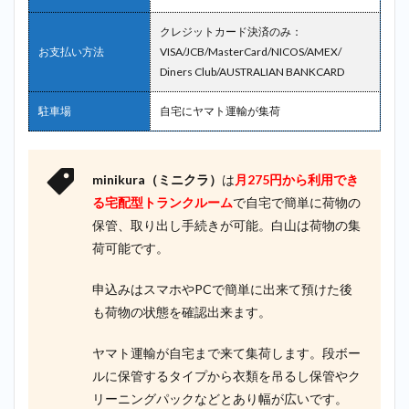
クレジットカード決済のみ：
お支払い方法
VISA/JCB/MasterCard/NICOS/AMEX/
Diners Club/AUSTRALIAN BANKCARD
駐車場
自宅にヤマト運輸が集荷
minikura（ミニクラ）
は
月275円から利用でき
る宅配型トランクルーム
で自宅で簡単に荷物の
保管、取り出し手続きが可能。白山は荷物の集
荷可能です。
申込みはスマホやPCで簡単に出来て預けた後
も荷物の状態を確認出来ます。
ヤマト運輸が自宅まで来て集荷します。段ボー
ルに保管するタイプから衣類を吊るし保管やク
リーニングパックなどとあり幅が広いです。