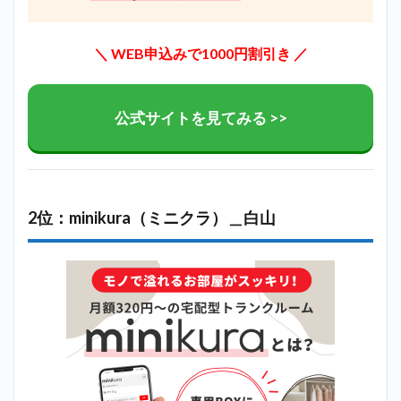
トサー
ビス＿
白山
＼ WEB申込みで1000円割引き ／
3
白山
で迷
公式サイトを見てみる >>
った
らハ
ロー
スト
レー
ジで
2位：minikura（ミニクラ）＿白山
探す
のが
最も
おす
す
め！
4
まと
め