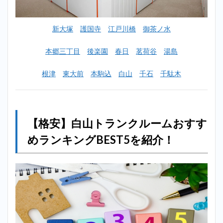
ムお
すす
めラ
新大塚
護国寺
江戸川橋
御茶ノ水
ンキ
ング
BEST5
本郷三丁目
後楽園
春日
茗荷谷
湯島
を紹
介！
根津
東大前
本駒込
白山
千石
千駄木
2.1
1位：
ハロ
ース
トレ
【格安】白山トランクルームおすす
ージ
音羽
めランキングBEST5を紹介！
茗荷
谷店
（白
山に
一番
近い
店
舗）
2.2
2位：