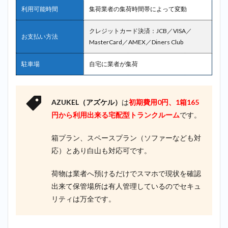
利用可能時間
集荷業者の集荷時間帯によって変動
クレジットカード決済：JCB／VISA／
お支払い方法
MasterCard／AMEX／Diners Club
駐車場
自宅に業者が集荷
AZUKEL（アズケル）
は
初期費用0円、1箱165
円から利用出来る
宅配型トランクルーム
です。
箱プラン、スペースプラン（ソファーなども対
応）とあり白山も対応可です。
荷物は業者へ預けるだけでスマホで現状を確認
出来て保管場所は有人管理しているのでセキュ
リティは万全です。