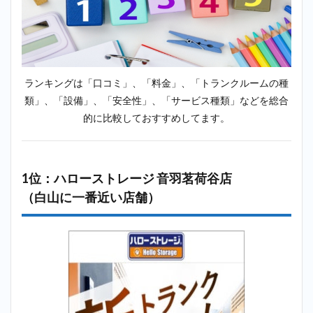
minikura（ミ
ニクラ）＿白
山
2.3
3位：
ランキングは「口コミ」、「料金」、「トランクルームの種
キュ
類」、「設備」、「安全性」、「サービス種類」などを総合
ラー
ズ 文
的に比較しておすすめしてます。
京・
白山
店
（白
1位：ハローストレージ 音羽茗荷谷店
山に
一番
（白山に一番近い店舗）
近い
店
舗）
2.4
4位：
加瀬
倉庫
文京