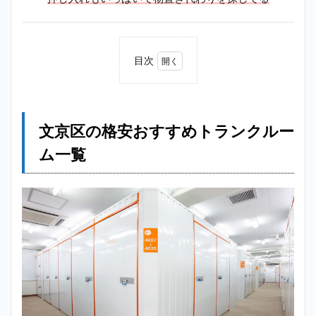
目次
1
文京
区の
格安
文京区の格安おすすめトランクルー
おす
すめ
ム一覧
トラ
ンク
ルー
ム一
覧
2
【格
安】
白山
トラ
ンク
ルー