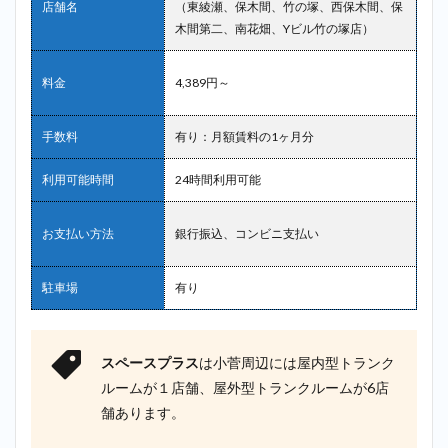
店舗名
（東綾瀬、保木間、竹の塚、西保木間、保
木間第二、南花畑、Yビル竹の塚店）
料金
4,389円～
手数料
有り：月額賃料の1ヶ月分
利用可能時間
24時間利用可能
お支払い方法
銀行振込、コンビニ支払い
駐車場
有り
スペースプラス
は小菅周辺には屋内型トランク
ルームが１店舗、屋外型トランクルームが6店
舗あります。