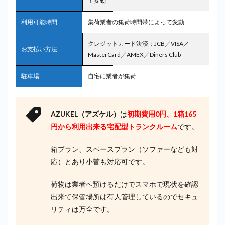
て変動
利用可能時間
集荷業者の集荷時間帯によって変動
クレジットカード決済：JCB／VISA／
お支払い方法
MasterCard／AMEX／Diners Club
駐車場
自宅に業者が集荷
AZUKEL（アズケル）
は
初期費用0円、1箱165
円から利用出来る
宅配型トランクルーム
です。
箱プラン、スペースプラン（ソファーなども対
応）とあり小菅も対応可です。
荷物は業者へ預けるだけでスマホで現状を確認
出来て保管場所は有人管理しているのでセキュ
リティは万全です。