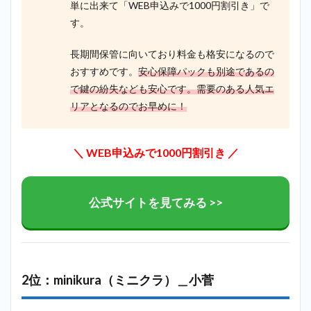
単に出来て「WEB申込みで1000円割引き」で
3
す。
小菅
で迷
長期間保管に向いており料金も格安になるので
った
らハ
おすすめです。
安心保障パックも別途であるの
ロー
で鍵の紛失なども安心です。需要のある人気エ
スト
リアとなるのでお早めに！
レー
ジで
探す
のが
＼ WEB申込みで1000円割引き ／
最も
おす
す
め！
公式サイトを見てみる >>
4
まと
め
2位：minikura（ミニクラ）＿小菅