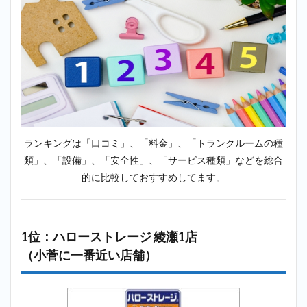
minikura（ミ
ニクラ）＿小
菅
2.3
3位：
加瀬
倉庫
トラ
ンク
ルー
ム 足
ランキングは「口コミ」、「料金」、「トランクルームの種
立区
類」、「設備」、「安全性」、「サービス種類」などを総合
綾瀬
店
的に比較しておすすめしてます。
（小
菅に
一番
近い
1位：ハローストレージ 綾瀬1店
店
舗）
（小菅に一番近い店舗）
2.4
4位：
サマ