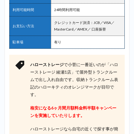
2.7
7位：
AZUKEL（ア
利用可能時間
24時間利用可能
ズケル）＿
小菅
クレジットカード決済：JCB／VISA／
お支払い方法
MasterCard／AMEX／ 口座振替
2.8
8位：
宅ト
駐車場
有り
ラ＿
小菅
2.9
ハローストレージ
で小菅に一番近いのが「ハロ
9位：
ーストレージ 綾瀬1店」で屋外型トランクルー
キュ
ラー
ムで出し入れ自由です。収納トランクルーム表
ズ＿
記のハローキティのオレンジマークが目印で
小菅
す。
2.10
10位：
格安になる6ヶ月間月額料金料半額キャンペー
ドッと
ンを実施していたりします。
あ～る
コンテ
ナ＿小
ハローストレージなら自宅の近くで探す事が簡
菅