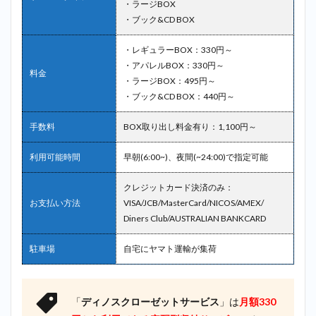
・ラージBOX
・ブック&CD BOX
・レギュラーBOX：330円～
・アパレルBOX：330円～
料金
・ラージBOX：495円～
・ブック&CD BOX：440円～
手数料
BOX取り出し料金有り：1,100円～
利用可能時間
早朝(6:00~)、夜間(~24:00)で指定可能
クレジットカード決済のみ：
お支払い方法
VISA/JCB/MasterCard/NICOS/AMEX/
Diners Club/AUSTRALIAN BANKCARD
駐車場
自宅にヤマト運輸が集荷
「
ディノスクローゼットサービス
」は
月額330