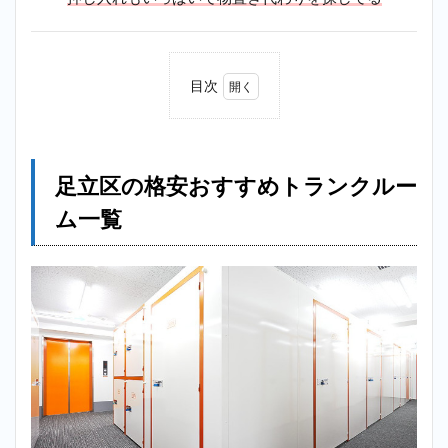
目次
1
足立
区の
格安
足立区の格安おすすめトランクルー
おす
すめ
ム一覧
トラ
ンク
ルー
ム一
覧
2
【格
安】
小菅
トラ
ンク
ルー