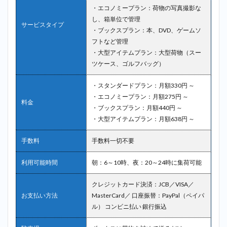
・エコノミープラン：荷物の写真撮影な
し、箱単位で管理
サービスタイプ
・ブックスプラン：本、DVD、ゲームソ
フトなど管理
・大型アイテムプラン：大型荷物（スー
ツケース、ゴルフバッグ）
・スタンダードプラン：月額330円 ～
・エコノミープラン：月額275円 ～
料金
・ブックスプラン：月額440円 ～
・大型アイテムプラン：月額638円 ～
手数料
手数料一切不要
利用可能時間
朝：6～10時、夜：20～24時に集荷可能
クレジットカード決済：JCB／VISA／
お支払い方法
MasterCard／ 口座振替：PayPal（ペイパ
ル） コンビニ払い 銀行振込