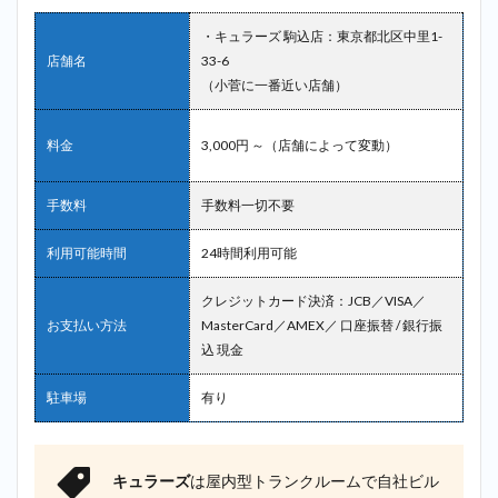
・キュラーズ 駒込店：東京都北区中里1-
店舗名
33-6
（小菅に一番近い店舗）
料金
3,000円 ～（店舗によって変動）
手数料
手数料一切不要
利用可能時間
24時間利用可能
クレジットカード決済：JCB／VISA／
お支払い方法
MasterCard／AMEX／ 口座振替 / 銀行振
込 現金
駐車場
有り
キュラーズ
は屋内型トランクルームで自社ビル