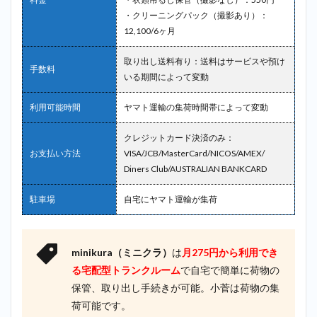
・クリーニングパック（撮影あり）：
12,100/6ヶ月
取り出し送料有り：送料はサービスや預け
手数料
いる期間によって変動
利用可能時間
ヤマト運輸の集荷時間帯によって変動
クレジットカード決済のみ：
お支払い方法
VISA/JCB/MasterCard/NICOS/AMEX/
Diners Club/AUSTRALIAN BANKCARD
駐車場
自宅にヤマト運輸が集荷
minikura（ミニクラ）
は
月275円から利用でき
る宅配型トランクルーム
で自宅で簡単に荷物の
保管、取り出し手続きが可能。小菅は荷物の集
荷可能です。