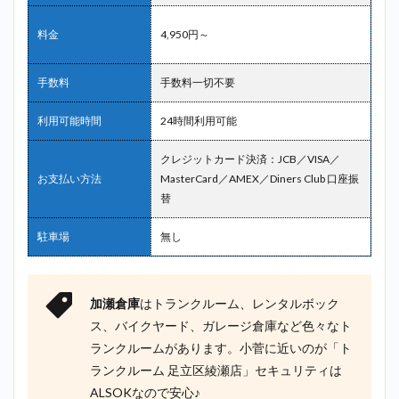
料金
4,950円～
手数料
手数料一切不要
利用可能時間
24時間利用可能
クレジットカード決済：JCB／VISA／
お支払い方法
MasterCard／AMEX／Diners Club 口座振
替
駐車場
無し
加瀬倉庫
はトランクルーム、レンタルボック
ス、バイクヤード、ガレージ倉庫など色々なト
ランクルームがあります。小菅に近いのが「ト
ランクルーム 足立区綾瀬店」セキュリティは
ALSOKなので安心♪