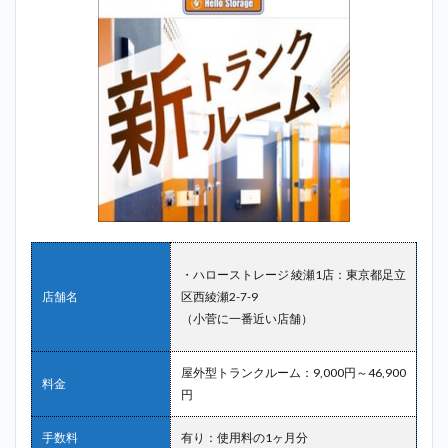
リー
ポケ
ット
＿小
菅
2.5
5位：
ディ
ノス
クロ
ーゼ
ット
サー
ビス
＿小
・ハローストレージ 綾瀬1店：東京都足立
菅
店舗名
区西綾瀬2-7-9
2.6
（小菅に一番近い店舗）
6位：
スペ
屋外型トランクルーム：
9,000
円～46,900
ース
料金
プラ
円
ス＿
小菅
手数料
有り：使用料の1ヶ月分