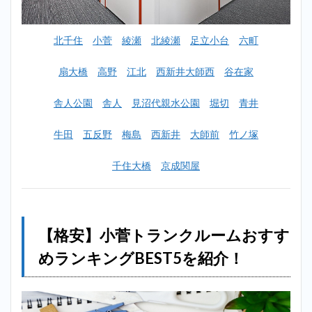
ムお
すす
めラ
北千住
小菅
綾瀬
北綾瀬
足立小台
六町
ンキ
ング
BEST5
扇大橋
高野
江北
西新井大師西
谷在家
を紹
介！
舎人公園
舎人
見沼代親水公園
堀切
青井
2.1
1位：
牛田
五反野
梅島
西新井
大師前
竹ノ塚
ハロ
ース
千住大橋
京成関屋
トレ
ージ
綾瀬1
店
（小
菅に
【格安】小菅トランクルームおすす
一番
近い
めランキングBEST5を紹介！
店
舗）
2.2
2位：