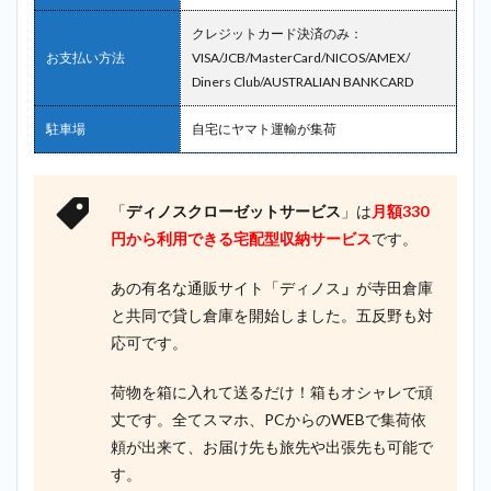
クレジットカード決済のみ：
お支払い方法
VISA/JCB/MasterCard/NICOS/AMEX/
Diners Club/AUSTRALIAN BANKCARD
駐車場
自宅にヤマト運輸が集荷
「
ディノスクローゼットサービス
」は
月額330
円から利用できる宅配型収納サービス
です。
あの有名な通販サイト「ディノス
」
が寺田倉庫
と共同で貸し倉庫を開始しました。五反野も対
応可です。
荷物を箱に入れて送るだけ！箱もオシャレで頑
丈です。全てスマホ、PCからのWEBで集荷依
頼が出来て、お届け先も旅先や出張先も可能で
す。