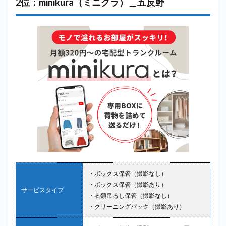
2位：minikura（ミニクラ）＿五反野
4
まと
め
・ボックス保管（撮影なし）
・ボックス保管（撮影あり）
サービスタイプ
・衣類吊るし保管（撮影なし）
・クリーニングパック（撮影あり）