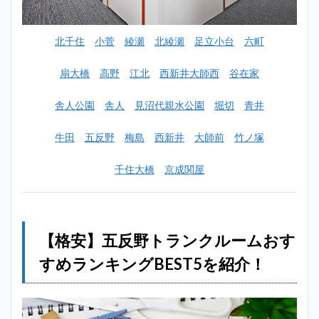
ーム
おす
すめ
北千住
小菅
綾瀬
北綾瀬
足立小台
六町
ラン
キン
グ
扇大橋
高野
江北
西新井大師西
谷在家
BEST5
を紹
舎人公園
舎人
見沼代親水公園
堀切
青井
介！
2.1
牛田
五反野
梅島
西新井
大師前
竹ノ塚
1位：
ハロ
千住大橋
京成関屋
ース
トレ
ージ
トラ
ンク
ハウ
【格安】五反野トランクルームおす
ス24
綾瀬
すめランキングBEST5を紹介！
店
（綾
瀬に
一番