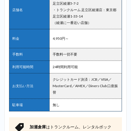
足立区綾瀬5-7-2
店舗名
・トランクルーム 足立区綾瀬店：東京都
足立区綾瀬1-33-14
（綾瀬に一番近い店舗）
料金
4,950円～
手数料
手数料一切不要
利用可能時間
24時間利用可能
クレジットカード決済：JCB／VISA／
お支払い方法
MasterCard／AMEX／Diners Club 口座振
替
駐車場
無し
加瀬倉庫
はトランクルーム、レンタルボック