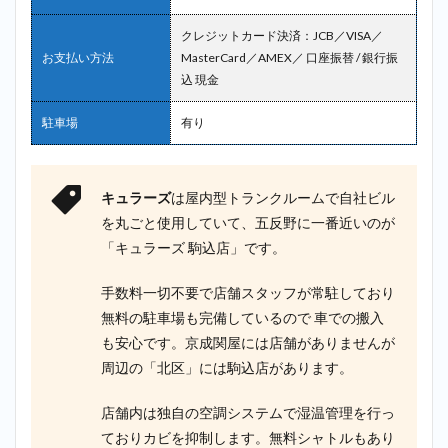
クレジットカード決済：JCB／VISA／
お支払い方法
MasterCard／AMEX／ 口座振替 / 銀行振
込 現金
駐車場
有り
キュラーズ
は屋内型トランクルームで自社ビル
を丸ごと使用していて、五反野に一番近いのが
「キュラーズ 駒込店」です。
手数料一切不要で店舗スタッフが常駐しており
無料の駐車場も完備しているので 車での搬入
も安心です。京成関屋には店舗がありませんが
周辺の「北区」には駒込店があります。
店舗内は独自の空調システムで湿温管理を行っ
ておりカビを抑制します。無料シャトルもあり