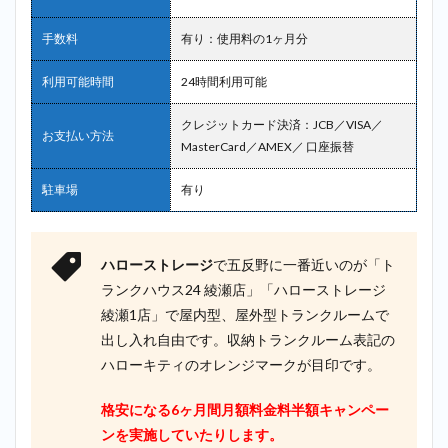
ース
プラ
手数料
有り：使用料の1ヶ月分
ス＿
五反
利用可能時間
24時間利用可能
野
2.7
7位：
クレジットカード決済：JCB／VISA／
お支払い方法
AZUKEL（ア
MasterCard／AMEX／ 口座振替
ズケル）＿
五反野
駐車場
有り
2.8
8位：
宅ト
ハローストレージ
で五反野に一番近いのが「ト
ラ＿
五反
ランクハウス24 綾瀬店」「ハローストレージ
野
綾瀬1店」で屋内型、屋外型トランクルームで
2.9
出し入れ自由です。収納トランクルーム表記の
9位：
ハローキティのオレンジマークが目印です。
キュ
ラー
ズ＿
格安になる6ヶ月間月額料金料半額キャンペー
五反
ンを実施していたりします。
野