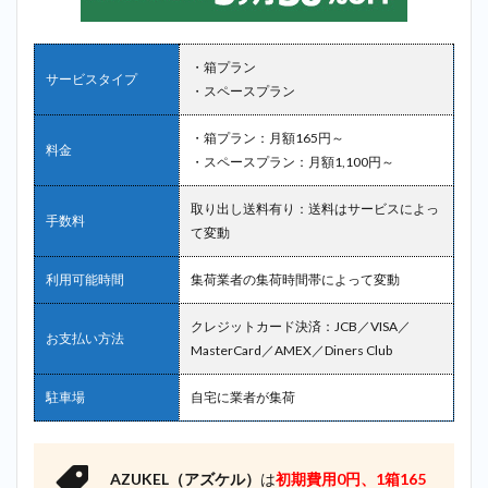
・箱プラン
サービスタイプ
・スペースプラン
・箱プラン：月額165円～
料金
・スペースプラン：月額1,100円～
取り出し送料有り：送料はサービスによっ
手数料
て変動
利用可能時間
集荷業者の集荷時間帯によって変動
クレジットカード決済：JCB／VISA／
お支払い方法
MasterCard／AMEX／Diners Club
駐車場
自宅に業者が集荷
AZUKEL（アズケル）
は
初期費用0円、1箱165