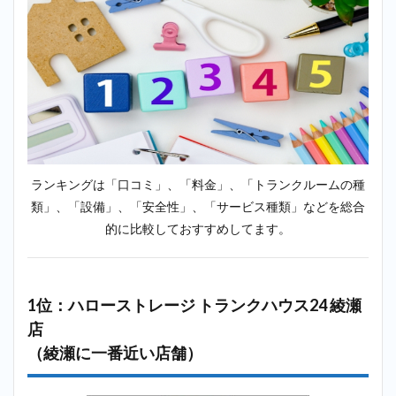
近い
店
舗）
2.2
2位：
minikura（ミ
ニクラ）＿五
反野
2.3
3位：
加瀬
ランキングは「口コミ」、「料金」、「トランクルームの種
倉庫
類」、「設備」、「安全性」、「サービス種類」などを総合
トラ
ンク
的に比較しておすすめしてます。
ルー
ム足
立区
綾瀬2
1位：ハローストレージ トランクハウス24 綾瀬
店
（綾
店
瀬に
（綾瀬に一番近い店舗）
一番
近い
店