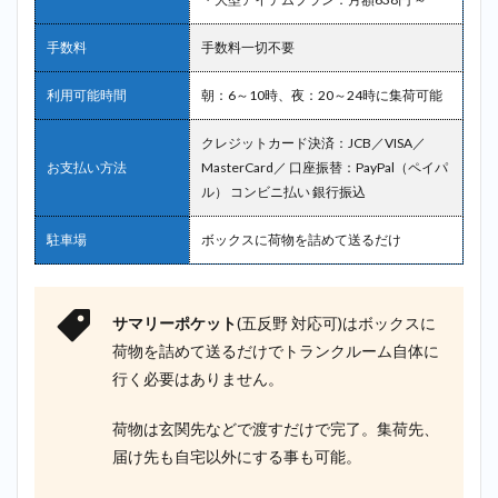
手数料
手数料一切不要
利用可能時間
朝：6～10時、夜：20～24時に集荷可能
クレジットカード決済：JCB／VISA／
お支払い方法
MasterCard／ 口座振替：PayPal（ペイパ
ル） コンビニ払い 銀行振込
駐車場
ボックスに荷物を詰めて送るだけ
サマリーポケット
(五反野 対応可)はボックスに
荷物を詰めて送るだけでトランクルーム自体に
行く必要はありません。
荷物は玄関先などで渡すだけで完了。集荷先、
届け先も自宅以外にする事も可能。