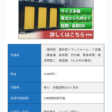
・屋内型、屋外型トランクルーム：７店舗
店舗名
（東綾瀬、保木間、竹の塚、西保木間、保
木間第二、南花畑、Yビル竹の塚店）
料金
4,389円～
手数料
有り：月額賃料の1ヶ月分
利用可能時間
24時間利用可能
お支払い方法
銀行振込、コンビニ支払い