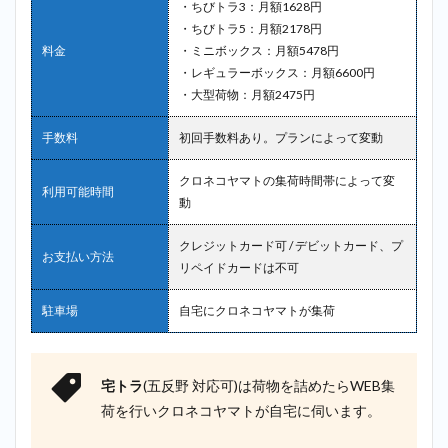
・ちびトラ3：月額1628円
・ちびトラ5：月額2178円
料金
・ミニボックス：月額5478円
・レギュラーボックス：月額6600円
・大型荷物：月額2475円
手数料
初回手数料あり。プランによって変動
クロネコヤマトの集荷時間帯によって変
利用可能時間
動
クレジットカード可 / デビットカード、プ
お支払い方法
リペイドカードは不可
駐車場
自宅にクロネコヤマトが集荷
宅トラ
(五反野 対応可)は荷物を詰めたらWEB集
荷を行いクロネコヤマトが自宅に伺います。