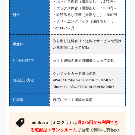
・ボックス保管（撮影なし）：275円～
・ボックス保管（撮影あり）：330円～
料金
・衣類吊るし保管（撮影なし）：550円
・クリーニングパック（撮影あり）：
12,100/6ヶ月
取り出し送料有り：送料はサービスや預け
手数料
いる期間によって変動
利用可能時間
ヤマト運輸の集荷時間帯によって変動
クレジットカード決済のみ：
お支払い方法
VISA/JCB/MasterCard/NICOS/AMEX/
Diners Club/AUSTRALIAN BANKCARD
駐車場
自宅にヤマト運輸が集荷
minikura（ミニクラ）
は
月275円から利用でき
る宅配型トランクルーム
で自宅で簡単に荷物の