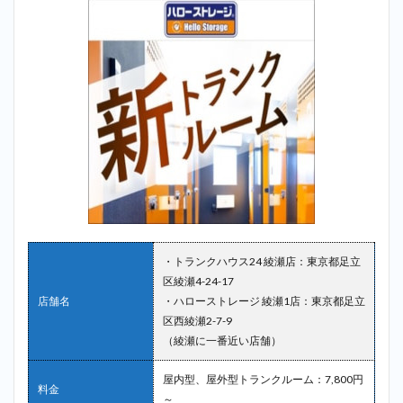
舗）
2.4
4位：
サマ
リー
ポケ
ット
＿五
反野
2.5
5位：
ディ
ノス
クロ
ーゼ
・トランクハウス24 綾瀬店：東京都足立
ット
区綾瀬4-24-17
サー
店舗名
・ハローストレージ 綾瀬1店：東京都足立
ビス
区西綾瀬2-7-9
＿五
反野
（綾瀬に一番近い店舗）
2.6
屋内型、屋外型トランクルーム：7,800円
6位：
料金
～
スペ