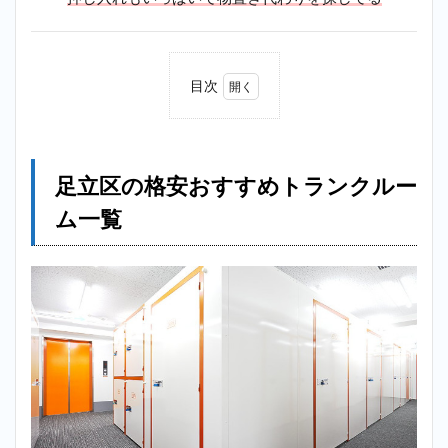
目次
1
足立
区の
格安
足立区の格安おすすめトランクルー
おす
すめ
ム一覧
トラ
ンク
ルー
ム一
覧
2
【格
安】
五反
野ト
ラン
クル