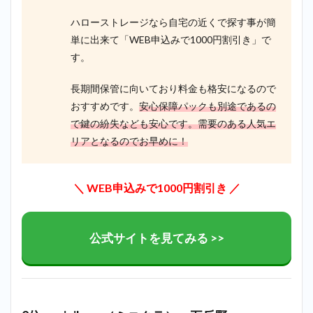
2.10
ハローストレージなら自宅の近くで探す事が簡
10位：
単に出来て「WEB申込みで1000円割引き」で
ドッと
す。
あ～る
コンテ
ナ＿五
長期間保管に向いており料金も格安になるので
反野
おすすめです。
安心保障パックも別途であるの
3
で鍵の紛失なども安心です。需要のある人気エ
五反
リアとなるのでお早めに！
野で
迷っ
たら
ハロ
＼ WEB申込みで1000円割引き ／
ース
トレ
ージ
で探
公式サイトを見てみる >>
すの
が最
もお
すす
め！