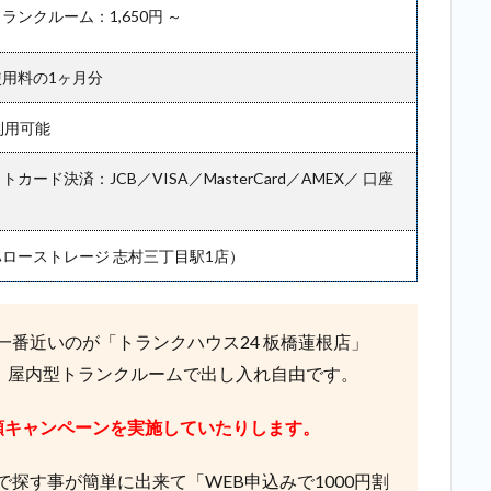
（志
ランクルーム：1,650円 ～
村三
丁目
に一
用料の1ヶ月分
番近
い店
利用可能
舗）
カード決済：JCB／VISA／MasterCard／AMEX／ 口座
2.5
5位：
サマ
リー
ローストレージ 志村三丁目駅1店）
ポケ
ット
＿志
一番近いのが「トランクハウス24 板橋蓮根店」
村三
丁目
店」屋内型トランクルームで出し入れ自由です。
2.6
額キャンペーンを実施していたりします。
6位：
ディ
ノス
探す事が簡単に出来て「WEB申込みで1000円割