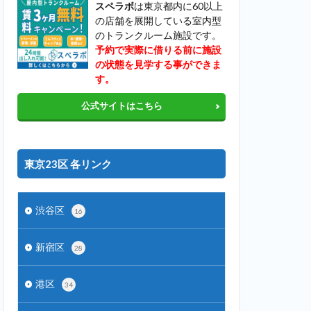
スペラボ
は東京都内に60以上
の店舗を展開している室内型
のトランクルーム施設です。
予約で実際に借りる前に施設
の状態を見学する事ができま
す。
公式サイトはこちら
東京23区 各リンク
渋谷区
16
新宿区
28
港区
34