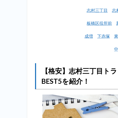
志村三丁目
志
板橋区役所前
成増
下赤塚
【格安】志村三丁目ト
BEST5を紹介！