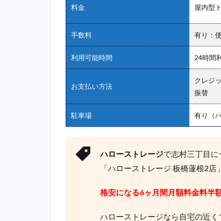
料金
屋内型ト
手数料
有り：使
利用可能時間
24時間
クレジット
お支払い方法
振替
駐車場
有り（ハ
ハローストレージ
で志村三丁目に
「ハローストレージ 板橋蓮根2
格安になる6ヶ月間月額料金料半
ハローストレージなら自宅の近くで