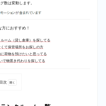
ング数は変動します。
な方におすすめ！
クルーム（貸し倉庫）を探してる
なくて保管場所をお探しの方
的に荷物を預けたいと思ってる
いで物置き代わりを探してる
目次
1
板
橋
区