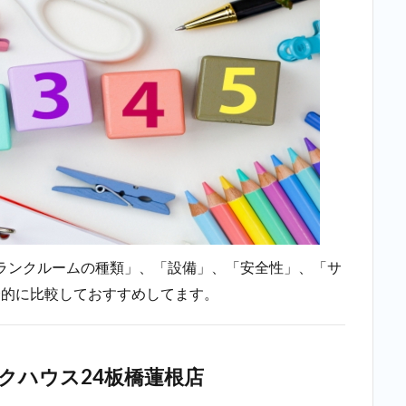
店
（志
村三
丁目
に一
番近
い店
舗）
2.2
2位：
minikura（ミ
ニクラ）＿
志村三丁目
2.3
ランクルームの種類」、「設備」、「安全性」、「サ
3位：
合的に比較しておすすめしてます。
キュ
ラー
ズ 板
橋志
クハウス24板橋蓮根店
村
店、