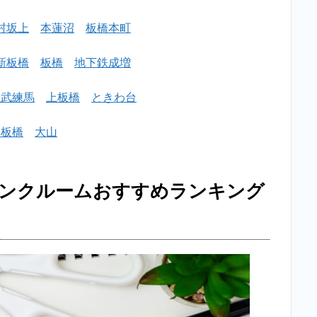
目トラ
ンクル
村坂上
本蓮沼
板橋本町
ームお
すすめ
ランキ
新板橋
板橋
地下鉄成増
ング
BEST5
東武練馬
上板橋
ときわ台
を紹
介！
中板橋
大山
2.1
1位：
ハロ
ランクルームおすすめランキング
ース
トレ
ージ
トラ
ンク
ハウ
ス24
板橋
蓮根