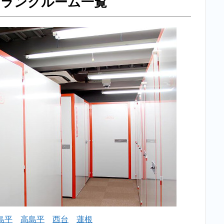
トランクルーム一覧
の
格
安
お
す
す
め
ト
ラ
ン
ク
ル
ー
ム
一
覧
2
【格
安】志
村三丁
島平
高島平
西台
蓮根