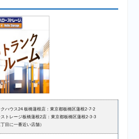
成増
店
（志
村三
丁目
に一
番近
い店
舗）
2.4
4位：
加瀬
倉庫
トラ
ンク
ルー
クハウス24 板橋蓮根店：東京都板橋区蓮根2-7-2
ム 板
ストレージ板橋蓮根2店：東京都板橋区蓮根2-3-3
橋区
三丁目に一番近い店舗）
坂下
店