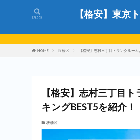
【格安】東京ト
HOME
板橋区
【格安】志村三丁目トランクルームお
【格安】志村三丁目ト
キングBEST5を紹介！
板橋区