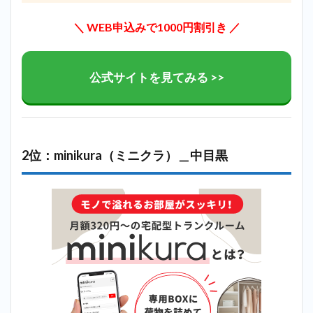
2.10
＼ WEB申込みで1000円割引き ／
10位：
ディノ
スクロ
ーゼッ
公式サイトを見てみる >>
トサー
ビス＿
中目黒
3
中目
2位：minikura（ミニクラ）＿中目黒
黒で
迷っ
たら
ハロ
ース
トレ
ージ
で探
すの
が最
もお
すす
め！