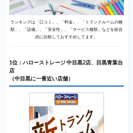
番近
い店
舗）
2.2
2位：
ランキングは「口コミ」、「料金」、「トランクルームの種
minikura（ミ
類」、「設備」、「安全性」、「サービス種類」などを総合
ニクラ）＿中
的に比較しておすすめしてます。
目黒
2.3
3位：
キュ
1位：ハローストレージ 中目黒2店、目黒青葉台
ラー
店
ズ 目
黒店
（中目黒に一番近い店舗）
（中
目黒
に一
番近
い店
舗）
2.4
4位：
加瀬