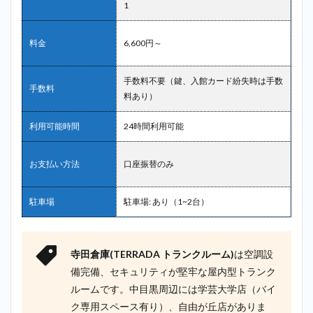
1
料金
6,600円～
手数料不要（鍵、入館カード紛失時は手数
手数料
料あり）
利用可能時間
24時間利用可能
お支払い方法
口座振替のみ
駐車場
駐車場: あり（1~2台）
寺田倉庫(TERRADA トランクルーム)
は空調設
備完備、セキュリティが堅牢な屋内型トランク
ルームです。中目黒周辺には学芸大学店（バイ
ク専用スペース有り）、自由が丘店がありま