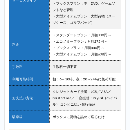
サービスタイプ
・ブックスプラン：本、DVD、ゲームソ
フトなど管理
・大型アイテムプラン：大型荷物（スー
ツケース、ゴルフバッグ）
・スタンダードプラン：月額330円 ～
・エコノミープラン：月額275円 ～
料金
・ブックスプラン：月額440円 ～
・大型アイテムプラン：月額638円 ～
手数料
手数料一切不要
利用可能時間
朝：6～10時、夜：20～24時に集荷可能
クレジットカード決済：JCB／VISA／
お支払い方法
MasterCard／ 口座振替：PayPal（ペイパ
ル） コンビニ払い 銀行振込
駐車場
ボックスに荷物を詰めて送るだけ