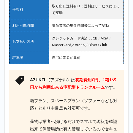
取り出し送料有り：送料はサービスによっ
手数料
て変動
利用可能時間
集荷業者の集荷時間帯によって変動
クレジットカード決済：JCB／VISA／
お支払い方法
MasterCard／AMEX／Diners Club
駐車場
自宅に業者が集荷
AZUKEL（アズケル）
は
初期費用0円、1箱165
円から利用出来る
宅配型トランクルーム
です。
箱プラン、スペースプラン（ソファーなども対
応）とあり中目黒も対応可です。
荷物は業者へ預けるだけでスマホで現状を確認
出来て保管場所は有人管理しているのでセキュ