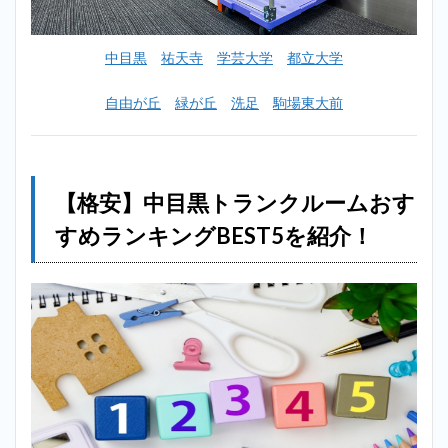
ーム
おす
すめ
中目黒
祐天寺
学芸大学
都立大学
ラン
キン
グ
自由が丘
緑が丘
洗足
駒場東大前
BEST5
を紹
介！
2.1
【格安】中目黒トランクルームおす
1位：
ハロ
すめランキングBEST5を紹介！
ース
トレ
ージ
中目
黒2
店、
目黒
青葉
台店
（中
目黒
に一