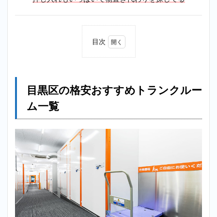
目次
1
目黒
区の
格安
目黒区の格安おすすめトランクルー
おす
すめ
ム一覧
トラ
ンク
ルー
ム一
覧
2
【格
安】
中目
黒ト
ラン
クル