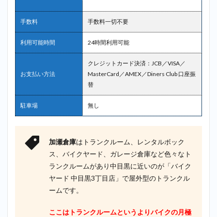
手数料
手数料一切不要
利用可能時間
24時間利用可能
クレジットカード決済：JCB／VISA／
お支払い方法
MasterCard／AMEX／Diners Club 口座振
替
駐車場
無し
加瀬倉庫
はトランクルーム、レンタルボック
ス、バイクヤード、ガレージ倉庫など色々なト
ランクルームがあり中目黒に近いのが「バイク
ヤード 中目黒3丁目店」で屋外型のトランクル
ームです。
ここはトランクルームというよりバイクの月極