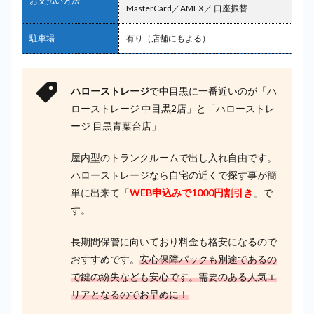
お支払い方法
MasterCard／AMEX／ 口座振替
（TERRADA
トランクル
ーム）＿中
駐車場
有り（店舗にもよる）
目黒
2.7
7位：
ハローストレージ
で中目黒に一番近いのが「ハ
宅ト
ローストレージ 中目黒2店」と「ハローストレ
ラ＿
中目
ージ 目黒青葉台店」
黒
屋内型のトランクルームで出し入れ自由です。
2.8
8位：
AZUKEL（ア
ハローストレージなら自宅の近くで探す事が簡
ズケル）＿
単に出来て「
WEB申込みで1000円割引き
」で
中目黒
す。
2.9
9位：
長期間保管に向いており料金も格安になるので
スペ
おすすめです。
安心保障パックも別途であるの
ース
プラ
で鍵の紛失なども安心です。需要のある人気エ
ス ＿
リアとなるのでお早めに！
中目
黒