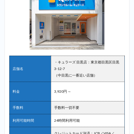
・キュラーズ 目黒店：東京都目黒区目黒
店舗名
3-12-7
（中目黒に一番近い店舗）
料金
3,920円 ～
手数料
手数料一切不要
利用可能時間
24時間利用可能
クレジットカード決済：JCB／VISA／