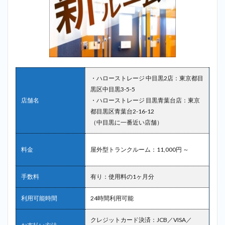
倉庫
バイ
クヤ
ード
中目
黒3丁
目店
（中
目黒
・ハローストレージ 中目黒2店：東京都目
に一
黒区中目黒3-5-5
番近
い店
店舗名
・ハローストレージ 目黒青葉台店：東京
舗）
都目黒区青葉台2-16-12
（中目黒に一番近い店舗）
2.5
5位：
サマ
料金
屋外型トランクルーム：11,000円 ～
リー
ポケ
ット
手数料
有り：使用料の1ヶ月分
＿中
目黒
利用可能時間
24時間利用可能
2.6
6
位：寺田倉
クレジットカード決済：JCB／VISA／
庫