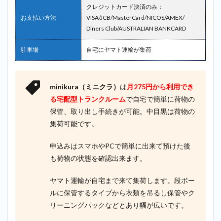
クレジットカード決済のみ：
お支払い方法
VISA/JCB/MasterCard/NICOS/AMEX/
Diners Club/AUSTRALIAN BANKCARD
駐車場
自宅にヤマト運輸が集荷
minikura（ミニクラ）
は
月275円から利用でき
る宅配型トランクルーム
で自宅で簡単に荷物の
保管、取り出し手続きが可能。中目黒は荷物の
集荷可能です。
申込みはスマホやPCで簡単に出来て預けた後
も荷物の状態を確認出来ます。
ヤマト運輸が自宅まで来て集荷します。段ボー
ルに保管するタイプから衣類を吊るし保管やク
リーニングパックなどとあり幅が広いです。