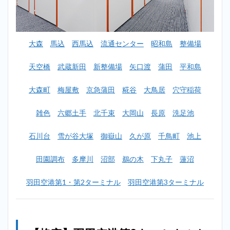
ーミ
ナル
トラ
ンク
大森
馬込
西馬込
流通センター
昭和島
整備場
ルー
ムお
すす
天空橋
武蔵新田
新整備場
矢口渡
蒲田
平和島
めラ
ンキ
大森町
梅屋敷
京急蒲田
糀谷
大鳥居
穴守稲荷
ング
BEST5
を紹
雑色
六郷土手
北千束
大岡山
長原
洗足池
介！
2.1
石川台
雪が谷大塚
御嶽山
久が原
千鳥町
池上
1位：
ハロ
田園調布
多摩川
沼部
鵜の木
下丸子
蓮沼
ース
トレ
羽田空港第1・第2ターミナル
羽田空港第3ターミナル
ージ
＿羽
田空
港第3
ター
ミナ