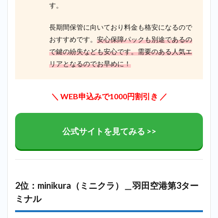
ルで
す。
迷っ
たら
長期間保管に向いており料金も格安になるので
ハロ
ース
おすすめです。
安心保障パックも別途であるの
トレ
で鍵の紛失なども安心です。需要のある人気エ
ージ
で探
リアとなるのでお早めに！
すの
が最
もお
＼ WEB申込みで1000円割引き ／
すす
め！
4
公式サイトを見てみる >>
まと
め
2位：minikura（ミニクラ）＿羽田空港第3ター
ミナル