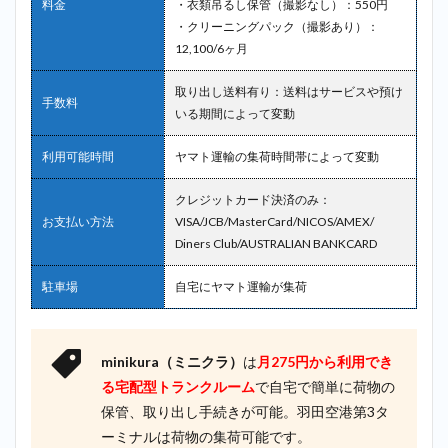
料金
・衣類吊るし保管（撮影なし）：550円
・クリーニングパック（撮影あり）：
12,100/6ヶ月
取り出し送料有り：送料はサービスや預け
手数料
いる期間によって変動
利用可能時間
ヤマト運輸の集荷時間帯によって変動
クレジットカード決済のみ：
お支払い方法
VISA/JCB/MasterCard/NICOS/AMEX/
Diners Club/AUSTRALIAN BANKCARD
駐車場
自宅にヤマト運輸が集荷
minikura（ミニクラ）
は
月275円から利用でき
る宅配型トランクルーム
で自宅で簡単に荷物の
保管、取り出し手続きが可能。羽田空港第3タ
ーミナルは荷物の集荷可能です。