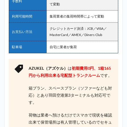
手数料
て変動
利用可能時間
集荷業者の集荷時間帯によって変動
クレジットカード決済：JCB／VISA／
お支払い方法
MasterCard／AMEX／Diners Club
駐車場
自宅に業者が集荷
AZUKEL（アズケル）
は
初期費用0円、1箱165
円から利用出来る
宅配型トランクルーム
です。
箱プラン、スペースプラン（ソファーなども対
応）とあり羽田空港第3ターミナルも対応可で
す。
荷物は業者へ預けるだけでスマホで現状を確認
出来て保管場所は有人管理しているのでセキュ