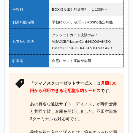
手数料
BOX取り出し料金有り：1,100円～
利用可能時間
早朝(6:00~)、夜間(~24:00)で指定可能
クレジットカード決済のみ：
お支払い方法
VISA/JCB/MasterCard/NICOS/AMEX/
Diners Club/AUSTRALIAN BANKCARD
駐車場
自宅にヤマト運輸が集荷
「
ディノスクローゼットサービス
」は
月額330
円から利用できる宅配型収納サービス
です。
あの有名な通販サイト「ディノス
」
が寺田倉庫
と共同で貸し倉庫を開始しました。羽田空港第
3ターミナルも対応可です。
荷物を箱に入れて送るだけ！箱もオシャレで頑