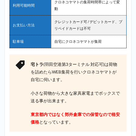
クロネコヤマトの集荷時間帯によって変
利用可能時間
動
クレジットカード可 / デビットカード、プ
お支払い方法
リペイドカードは不可
駐車場
自宅にクロネコヤマトが集荷
宅トラ
(羽田空港第3ターミナル 対応可)は荷物
を詰めたらWEB集荷を行いクロネコヤマトが
自宅に伺います。
小さな荷物から大きな家具家電までボックスで
送る事が出来ます。
東京都内ではなく郊外倉庫での保管なので格安
価格
となっています。