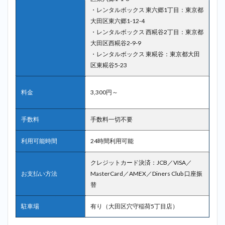
・レンタルボックス 東六郷1丁目：東京都
大田区東六郷1-12-4
・レンタルボックス 西糀谷2丁目：東京都
大田区西糀谷2-9-9
・レンタルボックス 東糀谷：東京都大田
区東糀谷5-23
料金
3,300円～
手数料
手数料一切不要
利用可能時間
24時間利用可能
クレジットカード決済：JCB／VISA／
お支払い方法
MasterCard／AMEX／Diners Club 口座振
替
駐車場
有り（大田区穴守稲荷5丁目店）