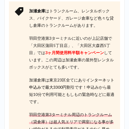
加瀬倉庫
はトランクルーム、レンタルボック
ス、バイクヤード、ガレージ倉庫など色々な貸
し倉庫のトランクルームがあります。
羽田空港第3ターミナルに近いのが上記店舗で
「大田区蒲田5丁目店」、「大田区大森西5丁
目」では
3ヶ月間使用料半額キャンペーン
して
います。この周辺は加瀬倉庫の屋外型レンタル
ボックスがとても多いです。
加瀬倉庫は東京23区全てにあり
インターネット
申込みで最大3300円割引
です！申込みから最
短10分で利用可能ともしもの緊急時などに最適
です。
羽田空港第3ターミナル周辺のトランクルーム
（貸倉庫）は超人気エリアで満室になる事が多
い傾向があるので利用予定があるのなら早め