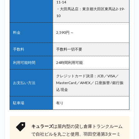
11-14
・大田馬込店：東京都大田区東馬込2-19-
10
料金
2,590円 ～
手数料
手数料一切不要
利用可能時間
24時間利用可能
クレジットカード決済：JCB／VISA／
お支払い方法
MasterCard／AMEX／ 口座振替 / 銀行振
込 現金
駐車場
有り
キュラーズ
は屋内型の貸し倉庫トランクルーム
で自社ビルを丸ごと使用、羽田空港第3ターミ