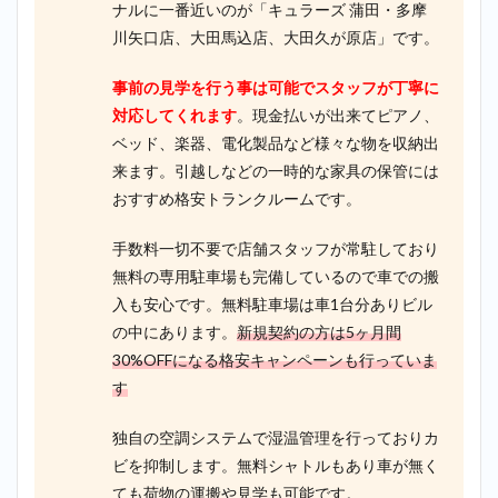
ナルに一番近いのが「キュラーズ 蒲田・多摩
川矢口店、大田馬込店、大田久が原店」です。
事前の見学を行う事は可能でスタッフが丁寧に
対応してくれます
。現金払いが出来てピアノ、
ベッド、楽器、電化製品など様々な物を収納出
来ます。引越しなどの一時的な家具の保管には
おすすめ格安トランクルームです。
手数料一切不要で店舗スタッフが常駐しており
無料の専用駐車場も完備しているので車での搬
入も安心です。無料駐車場は車1台分ありビル
の中にあります。
新規契約の方は5ヶ月間
30%OFFになる格安キャンペーンも行っていま
す
独自の空調システムで湿温管理を行っておりカ
ビを抑制します。無料シャトルもあり車が無く
ても荷物の運搬や見学も可能です。