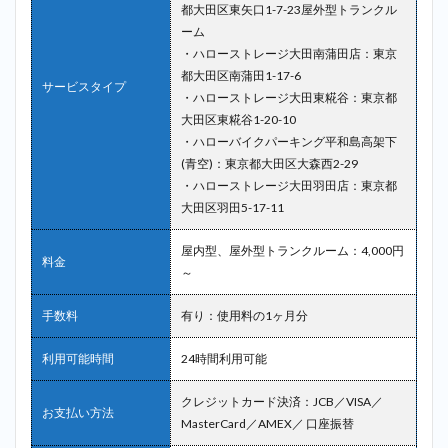
サー
都大田区東矢口1-7-23屋外型トランクル
ビス
ーム
＿羽
・ハローストレージ大田南蒲田店：東京
田空
都大田区南蒲田1-17-6
港第3
サービスタイプ
ター
・ハローストレージ大田東糀谷：東京都
ミナ
大田区東糀谷1-20-10
ル
・ハローバイクパーキング平和島高架下
(青空)：東京都大田区大森西2-29
2.7
7位：
AZUKEL（ア
・ハローストレージ大田羽田店：東京都
ズケル）＿
大田区羽田5-17-11
羽田空港第3
ターミナル
屋内型、屋外型トランクルーム：4,000円
料金
2.8
～
8位：
宅ト
手数料
有り：使用料の1ヶ月分
ラ＿
羽田
利用可能時間
24時間利用可能
空港
第3タ
ーミ
クレジットカード決済：JCB／VISA／
お支払い方法
ナル
MasterCard／AMEX／ 口座振替