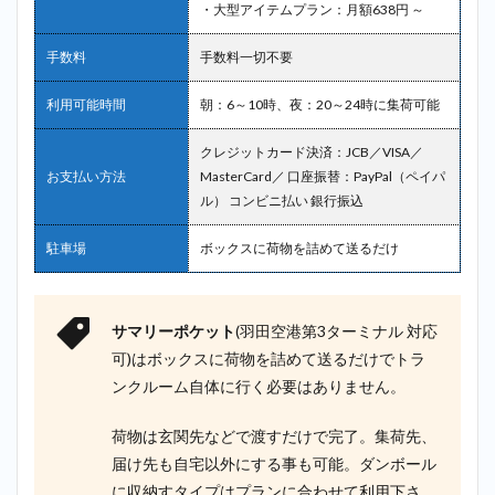
・大型アイテムプラン：月額638円 ～
手数料
手数料一切不要
利用可能時間
朝：6～10時、夜：20～24時に集荷可能
クレジットカード決済：JCB／VISA／
お支払い方法
MasterCard／ 口座振替：PayPal（ペイパ
ル） コンビニ払い 銀行振込
駐車場
ボックスに荷物を詰めて送るだけ
サマリーポケット
(羽田空港第3ターミナル 対応
可)はボックスに荷物を詰めて送るだけでトラ
ンクルーム自体に行く必要はありません。
荷物は玄関先などで渡すだけで完了。集荷先、
届け先も自宅以外にする事も可能。ダンボール
に収納すタイプはプランに合わせて利用下さ