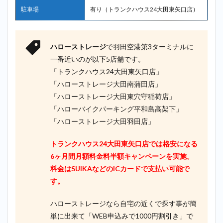
2.9
9
駐車場
有り（トランクハウス24大田東矢口店）
位：寺田倉
庫
（TERRADA
トランクル
ハローストレージ
で羽田空港第3ターミナルに
ーム）＿羽
田空港第3
一番近いのが以下5店舗です。
ターミナル
「トランクハウス24大田東矢口店」
2.10
「ハローストレージ大田南蒲田店」
10位：
「ハローストレージ大田東穴守稲荷店」
スペー
スプラ
「ハローバイクパーキング平和島高架下」
ス＿羽
「ハローストレージ大田羽田店」
田空港
第3タ
トランクハウス24大田東矢口店では格安になる
ーミナ
ル
6ヶ月間月額料金料半額キャンペーンを実施。
料金はSUIKAなどのICカードで支払い可能で
3
羽田
す。
空港
第3
ハローストレージなら自宅の近くで探す事が簡
ター
ミナ
単に出来て「WEB申込みで1000円割引き」で