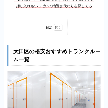
押し入れもいっぱいで物置き代わりを探してる
目次
1
大田
区の
格安
大田区の格安おすすめトランクルー
おす
すめ
ム一覧
トラ
ンク
ルー
ム一
覧
2
【格
安】
羽田
空港
第3タ