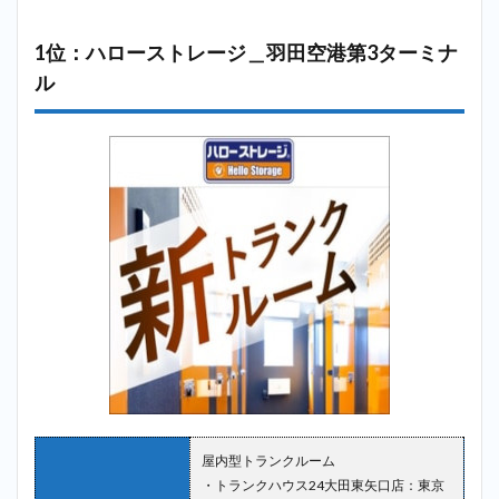
港第3
ター
1位：ハローストレージ＿羽田空港第3ターミナ
ミナ
ル
ル
2.5
5位：
サマ
リー
ポケ
ット
＿羽
田空
港第3
ター
ミナ
ル
2.6
6位：
ディ
ノス
クロ
屋内型トランクルーム
ーゼ
・トランクハウス24大田東矢口店：東京
ット