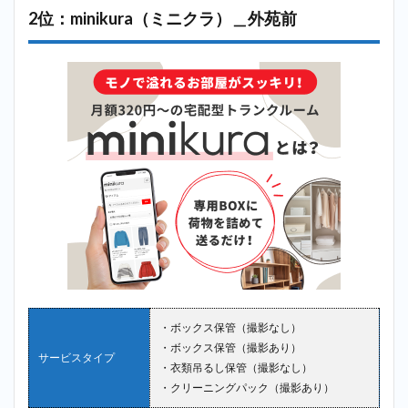
まと
2位：minikura（ミニクラ）＿外苑前
め
・ボックス保管（撮影なし）
・ボックス保管（撮影あり）
サービスタイプ
・衣類吊るし保管（撮影なし）
・クリーニングパック（撮影あり）