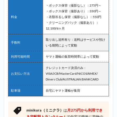
・ボックス保管（撮影なし）：275円～
・ボックス保管（撮影あり）：330円～
料金
・衣類吊るし保管（撮影なし）：550円
・クリーニングパック（撮影あり）：
12,100/6ヶ月
取り出し送料有り：送料はサービスや預け
手数料
いる期間によって変動
利用可能時間
ヤマト運輸の集荷時間帯によって変動
クレジットカード決済のみ：
お支払い方法
VISA/JCB/MasterCard/NICOS/AMEX/
Diners Club/AUSTRALIAN BANKCARD
駐車場
自宅にヤマト運輸が集荷
minikura（ミニクラ）
は
月275円から利用でき
る宅配型トランクルーム
で自宅で簡単に荷物の