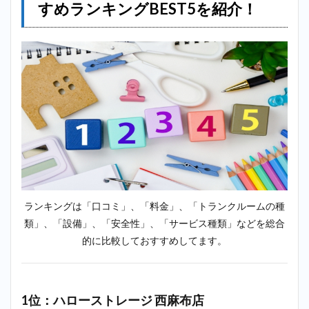
minikura（ミ
すめランキングBEST5を紹介！
ニクラ）＿外
苑前
2.3
3位：
キュ
ラー
ズ 渋
谷富
ヶ谷
店
（外
苑前
に一
番近
い店
ランキングは「口コミ」、「料金」、「トランクルームの種
舗）
類」、「設備」、「安全性」、「サービス種類」などを総合
2.4
的に比較しておすすめしてます。
4位：
加瀬
倉庫
トラ
ンク
1位：ハローストレージ 西麻布店