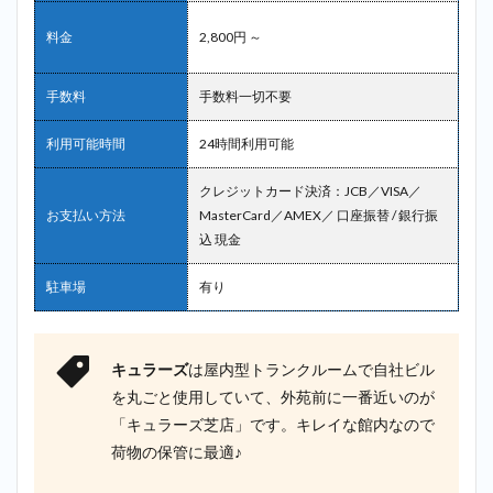
料金
2,800円 ～
手数料
手数料一切不要
利用可能時間
24時間利用可能
クレジットカード決済：JCB／VISA／
お支払い方法
MasterCard／AMEX／ 口座振替 / 銀行振
込 現金
駐車場
有り
キュラーズ
は屋内型トランクルームで自社ビル
を丸ごと使用していて、外苑前に一番近いのが
「キュラーズ芝店」です。キレイな館内なので
荷物の保管に最適♪