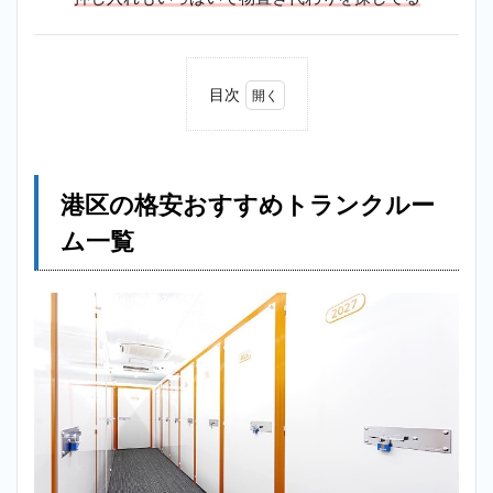
目次
1
港区
の格
安お
港区の格安おすすめトランクルー
すす
めト
ム一覧
ラン
クル
ーム
一覧
2
【格
安】
外苑
前ト
ラン
クル
ーム