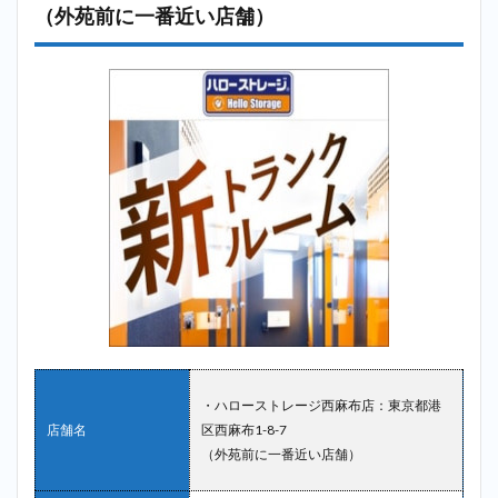
ルー
（外苑前に一番近い店舗）
ム港
区南
青山2
店
（外
苑前
に一
番近
い店
舗）
2.5
5位：
サマ
リー
ポケ
ット
＿外
苑前
・ハローストレージ西麻布店：東京都港
2.6
6
店舗名
区西麻布1-8-7
位：寺田倉
（外苑前に一番近い店舗）
庫
（TERRADA
トランクル