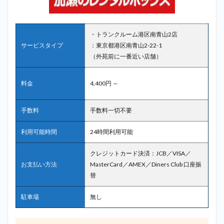
・トランクルーム港区南青山2店
サービスタイプ
：東京都港区南青山2-22-1
（外苑前に一番近い店舗）
料金
4,400円 ～
手数料
手数料一切不要
利用可能時間
24時間利用可能
クレジットカード決済：JCB／VISA／
お支払い方法
MasterCard／AMEX／Diners Club 口座振
替
駐車場
無し