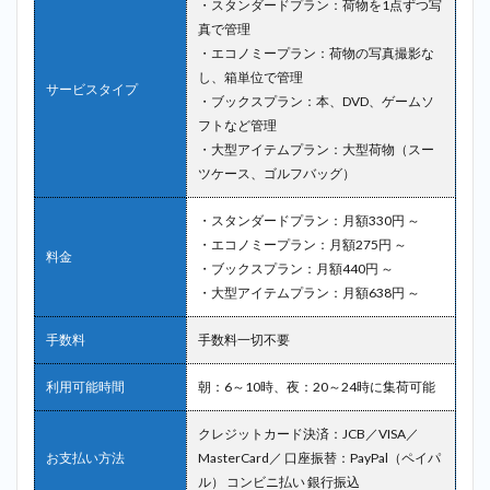
・スタンダードプラン：荷物を1点ずつ写
真で管理
・エコノミープラン：荷物の写真撮影な
し、箱単位で管理
サービスタイプ
・ブックスプラン：本、DVD、ゲームソ
フトなど管理
・大型アイテムプラン：大型荷物（スー
ツケース、ゴルフバッグ）
・スタンダードプラン：月額330円 ～
・エコノミープラン：月額275円 ～
料金
・ブックスプラン：月額440円 ～
・大型アイテムプラン：月額638円 ～
手数料
手数料一切不要
利用可能時間
朝：6～10時、夜：20～24時に集荷可能
クレジットカード決済：JCB／VISA／
お支払い方法
MasterCard／ 口座振替：PayPal（ペイパ
ル） コンビニ払い 銀行振込