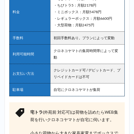
・ちびトラ5：月額2178円
料金
・ミニボックス：月額5478円
・レギュラーボックス：月額6600円
・大型荷物：月額2475円
手数料
初回手数料あり。プランによって変動
クロネコヤマトの集荷時間帯によって変
利用可能時間
動
クレジットカード可 / デビットカード、プ
お支払い方法
リペイドカードは不可
駐車場
自宅にクロネコヤマトが集荷
宅トラ
(外苑前 対応可)は荷物を詰めたらWEB集
荷を行いクロネコヤマトが自宅に伺います。
小さな荷物から大きな家具家電までボックスで