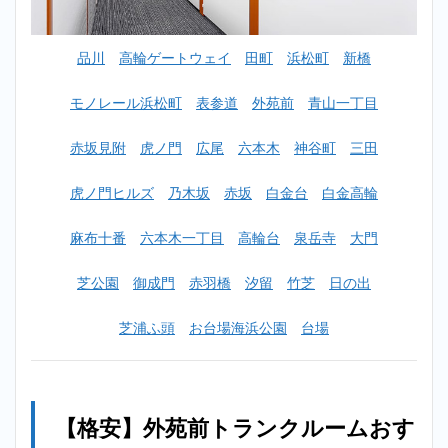
おす
すめ
ラン
品川
高輪ゲートウェイ
田町
浜松町
新橋
キン
グ
BEST5
モノレール浜松町
表参道
外苑前
青山一丁目
を紹
介！
赤坂見附
虎ノ門
広尾
六本木
神谷町
三田
2.1
1位：
虎ノ門ヒルズ
乃木坂
赤坂
白金台
白金高輪
ハロ
ース
麻布十番
六本木一丁目
高輪台
泉岳寺
大門
トレ
ージ
西麻
芝公園
御成門
赤羽橋
汐留
竹芝
日の出
布店
（外
芝浦ふ頭
お台場海浜公園
台場
苑前
に一
番近
い店
舗）
【格安】外苑前トランクルームおす
2.2
2位：