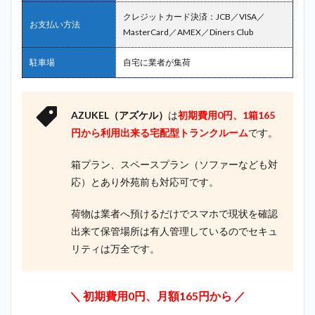
クレジットカード決済：JCB／VISA／
お支払い方法
MasterCard／AMEX／Diners Club
駐車場
自宅に業者が集荷
AZUKEL（アズケル）
は
初期費用0円、1箱165
円から利用出来る
宅配型トランクルーム
です。
箱プラン、スペースプラン（ソファーなども対
応）とあり外苑前も対応可です。
荷物は業者へ預けるだけでスマホで現状を確認
出来て保管場所は有人管理しているのでセキュ
リティは万全です。
＼ 初期費用0円、月額165円から ／