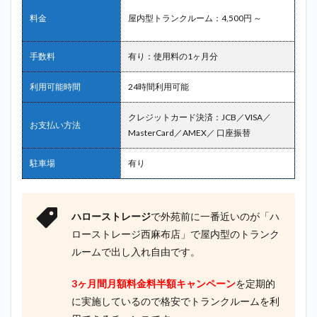
ーム）＿外
料金
屋内型トランクルーム：4,500円 ～
苑前
2.7
手数料
有り：使用料の1ヶ月分
7位：
宅ト
ラ＿
利用可能時間
24時間利用可能
外苑
前
クレジットカード決済：JCB／VISA／
お支払い方法
MasterCard／AMEX／ 口座振替
2.8
8位：
AZUKEL（ア
ズケル）＿
駐車場
有り
外苑前
2.9
9位：
ハローストレージ
で外苑前に一番近いのが「ハ
スペ
ローストレージ西麻布店」で屋内型のトランク
ース
プラ
ルームで出し入れ自由です。
ス ＿
外苑
3ヶ月間月額料金料半額キャンペーン
を定期的
前
に実施しているので格安でトランクルームを利
2.10