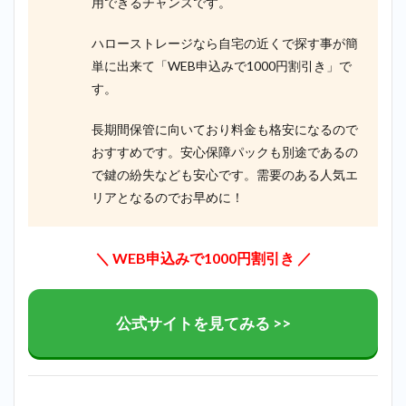
用できるチャンスです。
10位：
ディノ
スクロ
ハローストレージなら自宅の近くで探す事が簡
ーゼッ
単に出来て「WEB申込みで1000円割引き」で
トサー
す。
ビス＿
外苑前
長期間保管に向いており料金も格安になるので
3
おすすめです。安心保障パックも別途であるの
外苑
前で
で鍵の紛失なども安心です。需要のある人気エ
迷っ
リアとなるのでお早めに！
たら
ハロ
ース
トレ
＼ WEB申込みで1000円割引き ／
ージ
で探
すの
が最
公式サイトを見てみる >>
もお
すす
め！
4